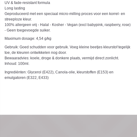
UV & fade-resistant formula
Long lasting
Geproduceerd met een speciaal micro-milling proces voor een korrel- en
streeploze kleur.
100% allergeen vrij - Halal - Kosher - Vegan (excl babypink, raspberry, rose)
- Geen toegevoegde suiker.
Maximum dosage: 4,54 g/kg
Gebruik: Goed schudden voor gebruik. Voeg kleine beetjes kleurstof tegelijk
toe, de kleuren ontwikkelen nog door.
Bewaaradvies: koele, droge & donkere plaats, vermijd direct zonlicht.
Inhoud: 100ml.
Ingrediënten: Glycerol (E422), Canola-olie, kleurstoffen (E153) en
emulgatoren (E322, E433)