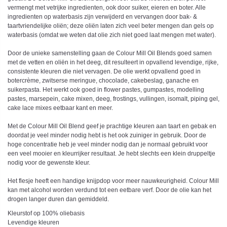
vermengt met vetrijke ingredienten, ook door suiker, eieren en boter. Alle
ingredienten op waterbasis zijn verwijderd en vervangen door bak- &
taartvriendelijke oliën; deze oliën laten zich veel beter mengen dan gels op
waterbasis (omdat we weten dat olie zich niet goed laat mengen met water).
Door de unieke samenstelling gaan de Colour Mill Oil Blends goed samen
met de vetten en oliën in het deeg, dit resulteert in opvallend levendige, rijke,
consistente kleuren die niet vervagen. De olie werkt opvallend goed in
botercrème, zwitserse meringue, chocolade, cakebeslag, ganache en
suikerpasta. Het werkt ook goed in flower pastes, gumpastes, modelling
pastes, marsepein, cake mixen, deeg, frostings, vullingen, isomalt, piping gel,
cake lace mixes eetbaar kant en meer.
Met de Colour Mill Oil Blend geef je prachtige kleuren aan taart en gebak en
doordat je veel minder nodig hebt is het ook zuiniger in gebruik. Door de
hoge concentratie heb je veel minder nodig dan je normaal gebruikt voor
een veel mooier en kleurrijker resultaat. Je hebt slechts een klein druppeltje
nodig voor de gewenste kleur.
Het flesje heeft een handige knijpdop voor meer nauwkeurigheid. Colour Mill
kan met alcohol worden verdund tot een eetbare verf. Door de olie kan het
drogen langer duren dan gemiddeld.
Kleurstof op 100% oliebasis
Levendige kleuren