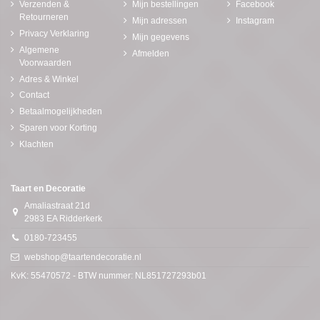
Verzenden &
Mijn bestellingen
Facebook
Retourneren
Mijn adressen
Instagram
Privacy Verklaring
Mijn gegevens
Algemene
Afmelden
Voorwaarden
Adres & Winkel
Contact
Betaalmogelijkheden
Sparen voor Korting
Klachten
Taart en Decoratie
Amaliastraat 21d
2983 EA Ridderkerk
0180-723455
webshop@taartendecoratie.nl
KvK: 55470572 - BTW nummer: NL851727293b01