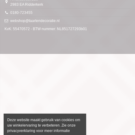
2983 EA Ridderkerk
0180-723455
webshop@taartendecoratie.nl
KvK: 55470572 - BTW nummer: NL851727293b01
Deze website maakt gebruik van cookies om
uw winkelervaring te verbeteren. Zie onze
privacyverklaring voor meer informatie