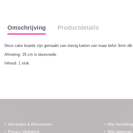
Omschrijving
Productdetails
Deze cake boards zijn gemaakt van stevig karton van maar liefst 3mm dik m
Afmeting: 25 cm in doorsnede.
Inhoud: 1 stuk.
Verzenden & Retourneren
Mijn bestellin
Privacy Verklaring
Mijn adressen