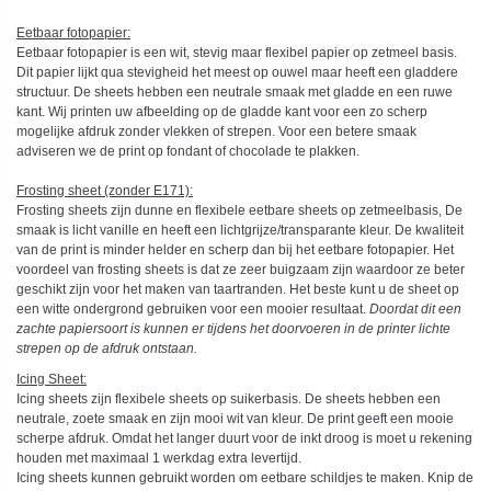
Eetbaar fotopapier:
Eetbaar fotopapier is een wit, stevig maar flexibel papier op zetmeel basis.
Dit papier lijkt qua stevigheid het meest op ouwel maar heeft een gladdere
structuur. De sheets hebben een neutrale smaak met gladde en een ruwe
kant. Wij printen uw afbeelding op de gladde kant voor een zo scherp
mogelijke afdruk zonder vlekken of strepen. Voor een betere smaak
adviseren we de print op fondant of chocolade te plakken.
Frosting sheet (zonder E171):
Frosting sheets zijn dunne en flexibele eetbare sheets op zetmeelbasis, De
smaak is licht vanille en heeft een lichtgrijze/transparante kleur. De kwaliteit
van de print is minder helder en scherp dan bij het eetbare fotopapier. Het
voordeel van frosting sheets is dat ze zeer buigzaam zijn waardoor ze beter
geschikt zijn voor het maken van taartranden. Het beste kunt u de sheet op
een witte ondergrond gebruiken voor een mooier resultaat.
Doordat dit een
zachte papiersoort is kunnen er tijdens het doorvoeren in de printer lichte
strepen op de afdruk ontstaan.
Icing Sheet
:
Icing sheets zijn flexibele sheets op suikerbasis. De sheets hebben een
neutrale, zoete smaak en zijn mooi wit van kleur. De print geeft een mooie
scherpe afdruk. Omdat het langer duurt voor de inkt droog is moet u rekening
houden met maximaal 1 werkdag extra levertijd.
Icing sheets kunnen gebruikt worden om eetbare schildjes te maken. Knip de