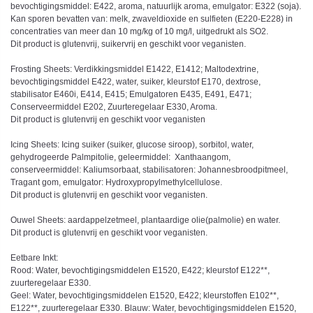
bevochtigingsmiddel: E422, aroma, natuurlijk aroma, emulgator: E322 (soja).
Kan sporen bevatten van: melk, zwaveldioxide en sulfieten (E220-E228) in
concentraties van meer dan 10 mg/kg of 10 mg/l, uitgedrukt als SO2.
Dit product is glutenvrij, suikervrij en geschikt voor veganisten.
Frosting Sheets: Verdikkingsmiddel E1422, E1412; Maltodextrine,
bevochtigingsmiddel E422, water, suiker, kleurstof E170, dextrose,
stabilisator E460i, E414, E415; Emulgatoren E435, E491, E471;
Conserveermiddel E202, Zuurteregelaar E330, Aroma.
Dit product is glutenvrij en geschikt voor veganisten
Icing Sheets: Icing suiker (suiker, glucose siroop), sorbitol, water,
gehydrogeerde Palmpitolie, geleermiddel: Xanthaangom,
conserveermiddel: Kaliumsorbaat, stabilisatoren: Johannesbroodpitmeel,
Tragant gom, emulgator: Hydroxypropylmethylcellulose.
Dit product is glutenvrij en geschikt voor veganisten.
Ouwel Sheets: aardappelzetmeel, plantaardige olie(palmolie) en water.
Dit product is glutenvrij en geschikt voor veganisten.
Eetbare Inkt:
Rood: Water, bevochtigingsmiddelen E1520, E422; kleurstof E122**,
zuurteregelaar E330.
Geel: Water, bevochtigingsmiddelen E1520, E422; kleurstoffen E102**,
E122**, zuurteregelaar E330. Blauw: Water, bevochtigingsmiddelen E1520,