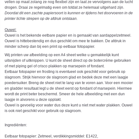
vellen op maat zolang ze nog flexibel zijn en laat ze vervolgens aan de lucht
drogen. Draai ze regelmatig even om totdat ze helemaal uitgehard zijn.
Doordat dit een zachte papiersoort is kunnen er tijdens het doorvoeren in de
printer lichte strepen op de afdruk ontstaan.
Ouwel:
Ouwel is het bekende eetbare papier en is gemaakt van aardappelzetmeel.
Ouwel is hittebestendig en dus geschikt om mee te bakken. De afdruk in
minder scherp dan bij een print op eetbaar fotopapier.
Wij printen uw afbeelding op een A4 sheet welke u gemakkelijk kunt
uitsnijden of uitknippen. U kunt de sheet direct op de botercréme gebruiken
of met piping gel of crisco plakken op marsepein of fondant.
Eetbaar fotopapier en frosting is eventueel ook geschikt voor gebruik op
slagroom. Strijk hiervoor de slagroom glad en bedek deze met een laagje
poedersuiker. Breng de sheet niet te lang van te voren aan. Voor een mooier
en gladder resultaat legt u de sheet eerst op fondant of marsepein. Hiermee
wordt de print beter beschermd. Smeer de hele afbeelding met een dun
laagje in alvorens u deze opplakt.
Ouwel is gevoelig voor water dus deze kunt u niet met water plakken. Ouwel
is ook niet geschikt voor gebruik op slagroom.
Ingrediënten:
Eetbaar fotopapier: Zetmeel, verdikkingsmiddel: E1422,