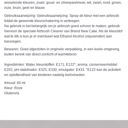
wisselende kleuren, zoals: goud- en zilverparelmoer, wit, zwart, rood, groen,
roze, bruin, geel en blauw.
Gebruiksaanwijzing: Gebruiksaanwijzing: Spray de kleur met een airbrush
totdat de gewenste kleurschakering is verkregen.
Na gebruik is het belangrijk om je airbrush goed schoon te maken, gebruik
hiervoor de speciale Airbrush Cleaner van Brand New Cake. Als de kleurstof
wat te dik is kun je er eventueel wat Ethanol Alcohol (rejuvenator) aan
toevoegen.
Bewaren: Goed afgesloten in originele verpakking, in een koele omgeving,
buiten bereik van direct zonlicht of warmtebron.
Ingrediënten: Water, kleurstoffen: E171, E122*, aroma, conserveermiddel:
E202, pH-stabilisator: E325, E330, emulgator: E433. *E122 kan de activiteit
en oplettendheid van kinderen nadelig beïnvloeden.
Inhoud: 60 ml
Kleur: Roze
Glutenvrij