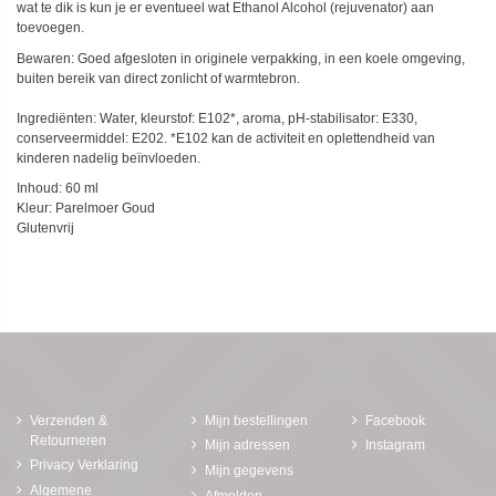
wat te dik is kun je er eventueel wat Ethanol Alcohol (rejuvenator) aan
toevoegen.
Bewaren: Goed afgesloten in originele verpakking, in een koele omgeving,
buiten bereik van direct zonlicht of warmtebron.
Ingrediënten: Water, kleurstof: E102*, aroma, pH-stabilisator: E330,
conserveermiddel: E202. *E102 kan de activiteit en oplettendheid van
kinderen nadelig beïnvloeden.
Inhoud: 60 ml
Kleur: Parelmoer Goud
Glutenvrij
Verzenden &
Mijn bestellingen
Facebook
Retourneren
Mijn adressen
Instagram
Privacy Verklaring
Mijn gegevens
Algemene
Afmelden