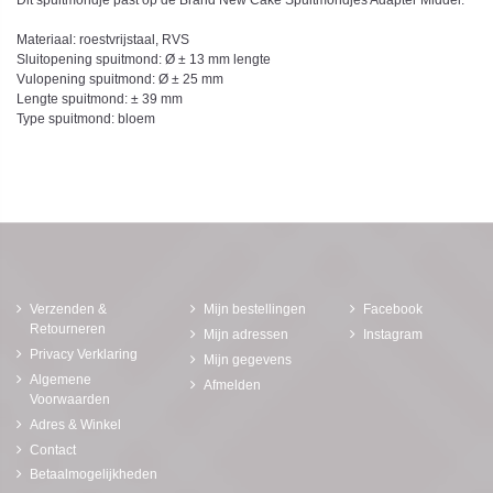
Dit spuitmondje past op de Brand New Cake Spuitmondjes Adapter Middel.
Materiaal: roestvrijstaal, RVS
Sluitopening spuitmond: Ø ± 13 mm lengte
Vulopening spuitmond: Ø ± 25 mm
Lengte spuitmond: ± 39 mm
Type spuitmond: bloem
Verzenden &
Mijn bestellingen
Facebook
Retourneren
Mijn adressen
Instagram
Privacy Verklaring
Mijn gegevens
Algemene
Afmelden
Voorwaarden
Adres & Winkel
Contact
Betaalmogelijkheden