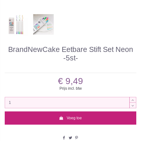
BrandNewCake Eetbare Stift Set Neon
-5st-
€ 9,49
Prijs incl. btw
Voeg toe