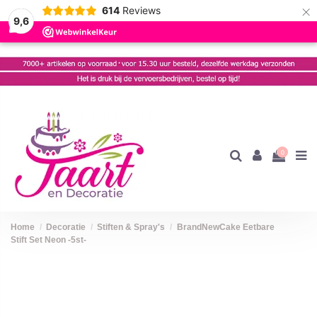
×
614
Reviews
9,6
0
Home
Decoratie
Stiften & Spray's
BrandNewCake Eetbare
Stift Set Neon -5st-