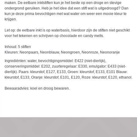
maken. De eetbare inktstiften kun je het beste op een droge en stevige
ondergrond geruiken. Heb je het idee dat een stift wat is uitgedroogd? Dan
kun je deze prima bevochtigen met wat water om weer een mooie kleur te
krijgen.
Let op: de eetbare inkt is op waterbasis, hierdoor zijn de stiften niet geschikt
voor het tekenen en schrijven op chocolade en candy melts.
Inhoud: 5 stiften
Kleuren: Neonpaars, Neonblauw, Neongroen, Neonroze, Neonoranje
Ingrediënten: water, bevochtigingsmiddel: E422 (niet-dierlijk),
conserveringsmiddel: E202, zuurteregelaar: E330, emulgator: E433 (niet-
dierlijk). Paars: kleurstof, E127, E133, Groen: kleurstof, E133, E101 Blauw:
kleurstof, E133, Oranje: kleurstof, E101, E120, Roze: kleurstof, E120, ethanol.
Bewaaradvies: koel en droog bewaren.