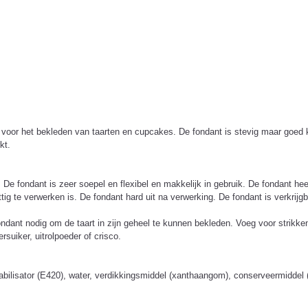
 voor het bekleden van taarten en cupcakes. De fondant is stevig maar goed k
kt.
De fondant is zeer soepel en flexibel en makkelijk in gebruik. De fondant h
ig te verwerken is. De fondant hard uit na verwerking. De fondant is verkrijgb
dant nodig om de taart in zijn geheel te kunnen bekleden. Voeg voor strikken
suiker, uitrolpoeder of crisco.
stabilisator (E420), water, verdikkingsmiddel (xanthaangom), conserveermiddel