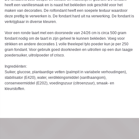
heeft een vanillesmaak en is naast het bekleden ook geschikt voor het
maken van decoraties. De rolfondant heeft een soepele textuur waardoor
deze prettig te verwerken is. De fondant hard uit na verwerking. De fondant is
verkrijgbaar in diverse kleuren.
Voor een ronde taart met een doorsnede van 24/26 cm is circa 500 gram
fondant nodig om de taart in zijn geheel te kunnen bekleden. Voeg voor
strikken en andere decoraties 1 volle theelepel tylo poeder kun je per 250
gram fondant. Voor gebruik goed doorkneden en uitrollen op een dun laagje
poedersuiker, uitrolpoeder of crisco.
Ingrediënten:
Suiker, glucose, plantaardige vetten (palmpit in variabele verhoudingen),
stabilisator (E420), water, verdikkingsmiddel (xanthaangom),
conserveermiddel (E202), voedingszuur (citroenzuur), smaak- en
kleurstoffen.