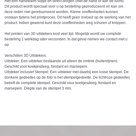
met een handwarm sopje en direct drogen (met de hand of aan de lucht).
Dit product wordt speciaal voor u op bestelling geproduceerd en kan om
deze reden niet geretourneerd worden. Kleine oneffenheden kunnen
onstaan tijdens het printproces. Dit heeft geen invloed op de werking van het
product. Indien gewenst kunt deze oneffenheden weg schuren of knippen.
Het printen van 3D uitstekers kost veel tijd. Mogelijk wordt uw complete
bestelling 1 werkdag later verzonden. In dat geval nemen we contact met u
op.
Verschillen 3D Uitstekers:
Uitsteker: Een uitsteker bestaande uit alleen de omtrek (buitenlijnen).
Geschikt voor koekjesdeeg, fondant en marsepein.
Uitsteker inclusief Stempel: Een uitsteker met daarbij een losse stempel. De
donkere gedeeltes op de foto is het stempelgedeelte. De lichtroze gedeeltes
betreft de complete stempel. Geschikt voor koekjesdeeg, fondant en
marsepein. Diepte van de stempel 3 mm.