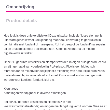
Omschrijving
Productdetails
Hoe leuk is deze unieke uitsteker! Deze uitsteker inclusief losse stempel is
uiteraard geschikt voor koekjesdeeg maar ook eenvoudig te gebruiken in
combinatie met fondant of marsepein. Rol het deeg of de fondant/marsepein
uit en druk de stempel gelijkmatig aan. Steek deze daarna uit met de
bijgeleverde uitsteker.
Onze 3D geprinte uitstekers en stempels worden in eigen huis geproduceerd
en zijn gemaakt van voedselveilig PLA-plastic. PLA is een biologisch
afbreekbaar en milieuvriendelijk plastic afkomstig van natuurlijke bron zoals
maïszetmeel, tapiocawortels of suikerriet. Onze uitstekers kunnen gebruikt
worden voor koekjes, fondant, klei etc.
Kleur: roze
Afmetingen: verkrijgbaar in diverse afmetingen.
Let op! 3D geprinte uitstekers en stempels zijn niet
vaatwasmachinebestendig en mogen niet langdurig verhit worden. Was ze af